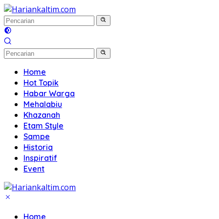
Langsung
ke
konten
Home
Hot Topik
Habar Warga
Mehalabiu
Khazanah
Etam Style
Sampe
Historia
Inspiratif
Event
Home