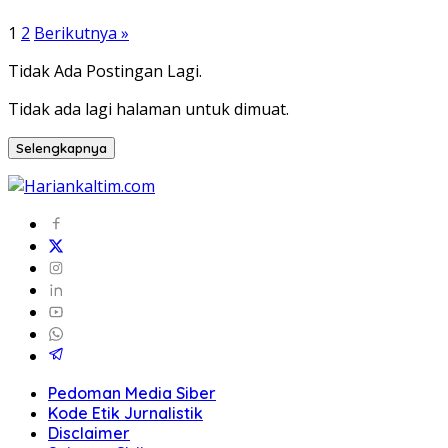
Paginasi
1
2
Berikutnya »
pos
Tidak Ada Postingan Lagi.
Tidak ada lagi halaman untuk dimuat.
Selengkapnya
Pedoman Media Siber
Kode Etik Jurnalistik
Disclaimer