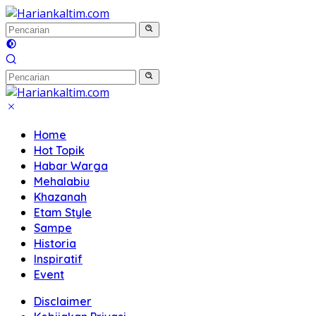
Langsung
ke
konten
Home
Hot Topik
Habar Warga
Mehalabiu
Khazanah
Etam Style
Sampe
Historia
Inspiratif
Event
Disclaimer