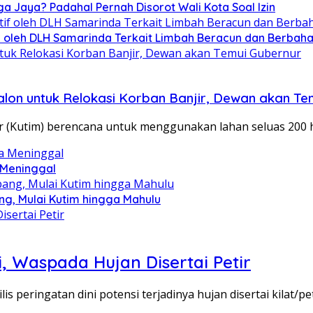
ga Jaya? Padahal Pernah Disorot Wali Kota Soal Izin
tif oleh DLH Samarinda Terkait Limbah Beracun dan Berbah
lon untuk Relokasi Korban Banjir, Dewan akan Te
(Kutim) berencana untuk menggunakan lahan seluas 200 h
 Meninggal
g, Mulai Kutim hingga Mahulu
i, Waspada Hujan Disertai Petir
s peringatan dini potensi terjadinya hujan disertai kilat/p