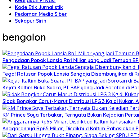
Kebijakan Privasi
Kode Etik Jurnalistik
Pedoman Media Siber
Sekapur Sirih
bengalon
Pengadaan Popok Lansia Rp1 Miliar yang Jadi Temuan BPK 
Tega! Ratusan Popok Lansia Sengaja Disembunyikan di R
Kejati Kaltim Buka Suara, PT BAP yang Jadi Sorotan di Bank
Sidak Bongkar Carut-Marut Distribusi LPG 3 Kg di Kukar, 
KM Prince Soya Terbakar, Ternyata Bukan Kejadian Pert
Anggarannya Rp65 Miliar, Disdikbud Kaltim Rahasiakan