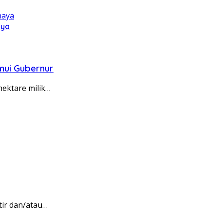
aya
mui Gubernur
ektare milik…
etir dan/atau…