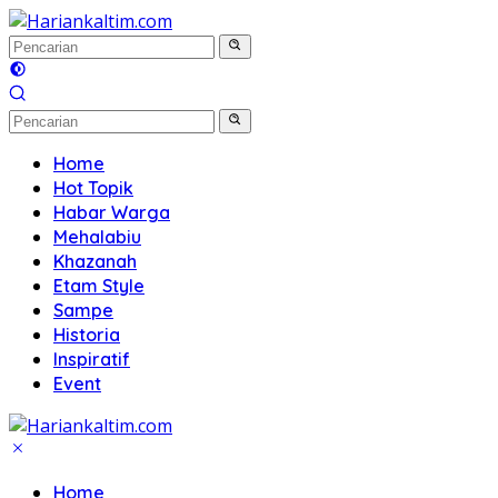
Langsung
ke
konten
Home
Hot Topik
Habar Warga
Mehalabiu
Khazanah
Etam Style
Sampe
Historia
Inspiratif
Event
Home