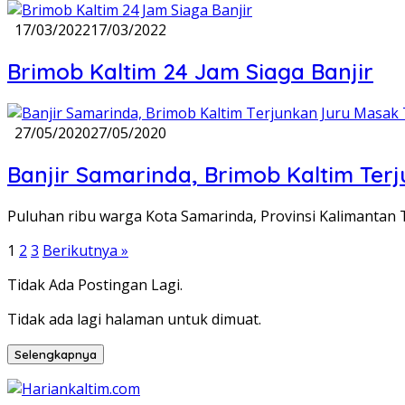
17/03/2022
17/03/2022
Brimob Kaltim 24 Jam Siaga Banjir
27/05/2020
27/05/2020
Banjir Samarinda, Brimob Kaltim Terj
Puluhan ribu warga Kota Samarinda, Provinsi Kalimantan T
Paginasi
1
2
3
Berikutnya »
pos
Tidak Ada Postingan Lagi.
Tidak ada lagi halaman untuk dimuat.
Selengkapnya