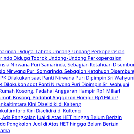
arinda Diduga Tabrak Undang-Undang Perkoperasian
ia Nirwana Puri Samarinda, Sebagian Ketahuan Disembunyi
Dilakukan saat Panti Nirwana Puri Dipimpin Sri Wahyuni
umah Kosong, Padahal Anggaran Hampir Rp1 Miliar!
altimtara Kini Diselidiki di Kalteng
Ada Pangkalan Jual di Atas HET hingga Belum Berizin