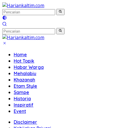
Langsung
ke
konten
Home
Hot Topik
Habar Warga
Mehalabiu
Khazanah
Etam Style
Sampe
Historia
Inspiratif
Event
Disclaimer