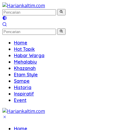
Langsung
ke
konten
Home
Hot Topik
Habar Warga
Mehalabiu
Khazanah
Etam Style
Sampe
Historia
Inspiratif
Event
Home