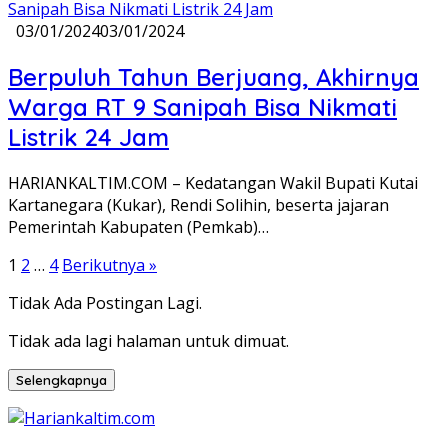
03/01/2024
03/01/2024
Berpuluh Tahun Berjuang, Akhirnya
Warga RT 9 Sanipah Bisa Nikmati
Listrik 24 Jam
HARIANKALTIM.COM – Kedatangan Wakil Bupati Kutai
Kartanegara (Kukar), Rendi Solihin, beserta jajaran
Pemerintah Kabupaten (Pemkab)…
Paginasi
1
2
…
4
Berikutnya »
pos
Tidak Ada Postingan Lagi.
Tidak ada lagi halaman untuk dimuat.
Selengkapnya