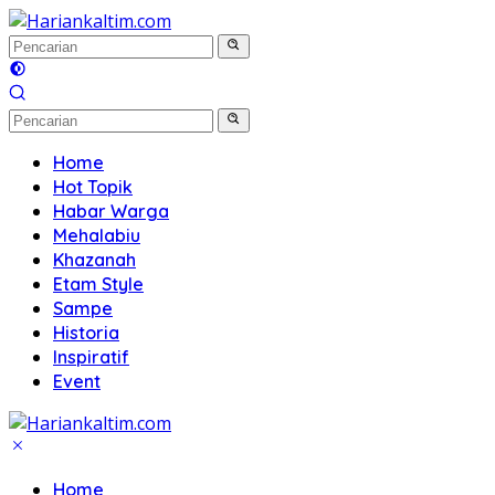
Langsung
ke
konten
Home
Hot Topik
Habar Warga
Mehalabiu
Khazanah
Etam Style
Sampe
Historia
Inspiratif
Event
Home