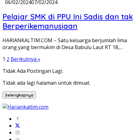
06/02/2024
07/02/2024
Pelajar SMK di PPU Ini Sadis dan tak
Berperikemanusiaan
HARIANKALTIM.COM – Satu keluarga berjumlah lima
orang yang bermukim di Desa Babulu Laut RT 18,…
Paginasi
1
2
Berikutnya »
pos
Tidak Ada Postingan Lagi.
Tidak ada lagi halaman untuk dimuat.
Selengkapnya