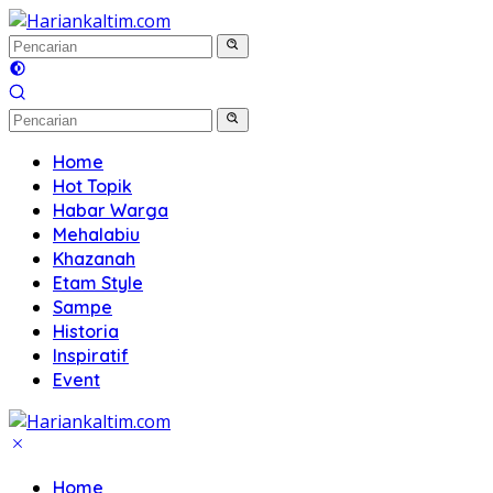
Langsung
ke
konten
Home
Hot Topik
Habar Warga
Mehalabiu
Khazanah
Etam Style
Sampe
Historia
Inspiratif
Event
Home