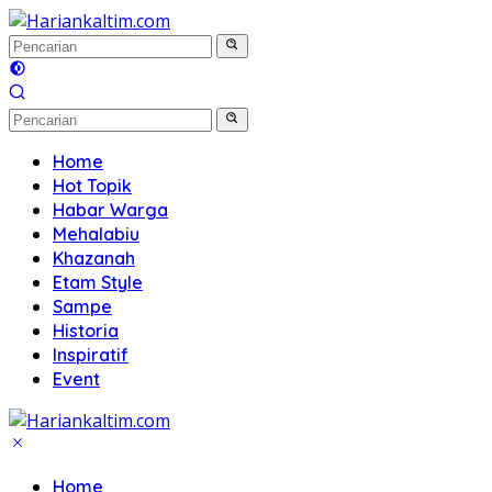
Langsung
ke
konten
Home
Hot Topik
Habar Warga
Mehalabiu
Khazanah
Etam Style
Sampe
Historia
Inspiratif
Event
Home