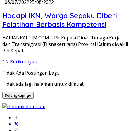
06/07/2022
25/08/2022
Hadapi IKN, Warga Sepaku Diberi
Pelatihan Berbasis Kompetensi
HARIANKALTIM.COM – Plt Kepala Dinas Tenaga Kerja
dan Transmigrasi (Disnakertrans) Provinsi Kaltim diwakili
Plh Kepala…
Paginasi
1
2
Berikutnya »
pos
Tidak Ada Postingan Lagi.
Tidak ada lagi halaman untuk dimuat.
Selengkapnya