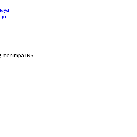
aya
g menimpa INS…