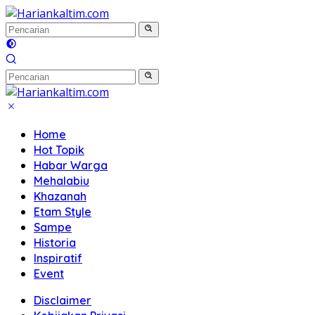
Langsung
ke
konten
Home
Hot Topik
Habar Warga
Mehalabiu
Khazanah
Etam Style
Sampe
Historia
Inspiratif
Event
Disclaimer