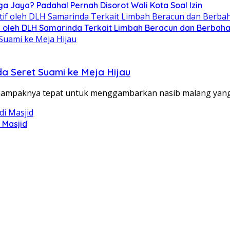
ga Jaya? Padahal Pernah Disorot Wali Kota Soal Izin
tif oleh DLH Samarinda Terkait Limbah Beracun dan Berbah
da Seret Suami ke Meja Hijau
ampaknya tepat untuk menggambarkan nasib malang yan
 Masjid