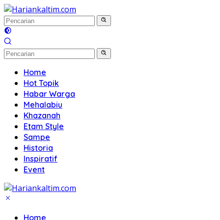
Langsung
ke
konten
Home
Hot Topik
Habar Warga
Mehalabiu
Khazanah
Etam Style
Sampe
Historia
Inspiratif
Event
Home