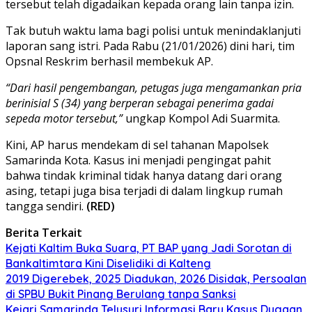
tersebut telah digadaikan kepada orang lain tanpa izin.
Tak butuh waktu lama bagi polisi untuk menindaklanjuti
laporan sang istri. Pada Rabu (21/01/2026) dini hari, tim
Opsnal Reskrim berhasil membekuk AP.
“Dari hasil pengembangan, petugas juga mengamankan pria
berinisial S (34) yang berperan sebagai penerima gadai
sepeda motor tersebut,”
ungkap Kompol Adi Suarmita.
Kini, AP harus mendekam di sel tahanan Mapolsek
Samarinda Kota. Kasus ini menjadi pengingat pahit
bahwa tindak kriminal tidak hanya datang dari orang
asing, tetapi juga bisa terjadi di dalam lingkup rumah
tangga sendiri.
(RED)
Berita Terkait
Kejati Kaltim Buka Suara, PT BAP yang Jadi Sorotan di
Bankaltimtara Kini Diselidiki di Kalteng
2019 Digerebek, 2025 Diadukan, 2026 Disidak, Persoalan
di SPBU Bukit Pinang Berulang tanpa Sanksi
Kejari Samarinda Telusuri Informasi Baru Kasus Dugaan