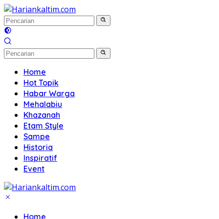
Langsung
ke
konten
Home
Hot Topik
Habar Warga
Mehalabiu
Khazanah
Etam Style
Sampe
Historia
Inspiratif
Event
Home