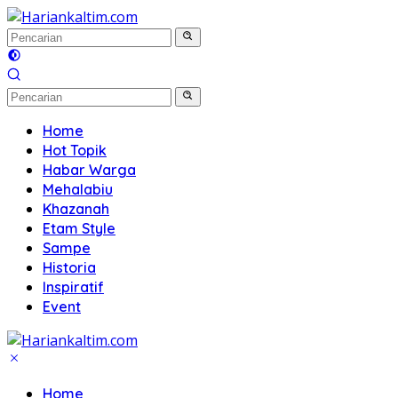
Langsung
ke
konten
Home
Hot Topik
Habar Warga
Mehalabiu
Khazanah
Etam Style
Sampe
Historia
Inspiratif
Event
Home