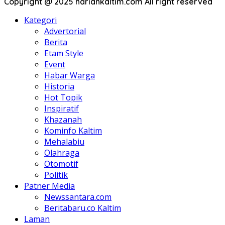
Copyright @ 2025 hariankaltim.com All right reserved
Kategori
Advertorial
Berita
Etam Style
Event
Habar Warga
Historia
Hot Topik
Inspiratif
Khazanah
Kominfo Kaltim
Mehalabiu
Olahraga
Otomotif
Politik
Patner Media
Newssantara.com
Beritabaru.co Kaltim
Laman