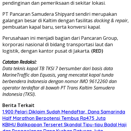
pendinginan dan pemeriksaan di sekitar lokasi.
PT Pancaran Samudera Shipyard sendiri merupakan
galangan besar di Kaltim dengan fasilitas
docking & repair
,
pembuatan kapal baru, serta konversi kapal.
Perusahaan ini menjadi bagian dari Pancaran Group,
korporasi nasional di bidang transportasi laut dan
logistik, dengan kantor pusat di Jakarta.
(RED)
Catatan Redaksi:
Data teknis kapal TB TKSI 7 bersumber dari basis data
MarineTraffic dan Equasis, yang mencatat kapal tunda
berbendera Indonesia dengan nomor IMO 9612260 dan
operator terdaftar di bawah PT Trans Kaltim Samudera
Indonesia (TKSI).
Berita Terkait
1.900 Pelari Diklaim Sudah Mendaftar, Dana Samarinda
Half Marathon Berpotensi Tembus Rp475 Juta
KBIHU Balikpapan Terseret Skandal Tipu-tipu Badal Haji
dan Penggelapan Dana Kurban Ratusan Juta