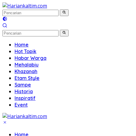
Langsung
ke
konten
Home
Hot Topik
Habar Warga
Mehalabiu
Khazanah
Etam Style
Sampe
Historia
Inspiratif
Event
Home