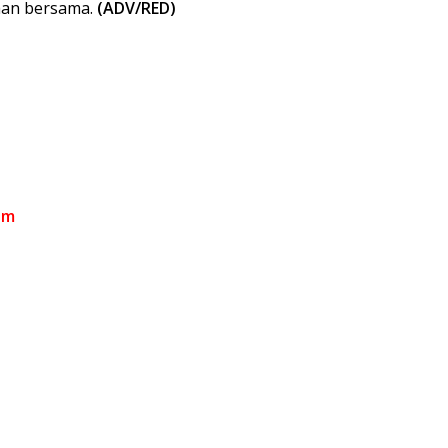
aan bersama.
(ADV/RED)
om