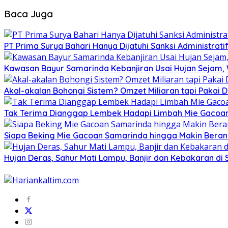
Baca Juga
PT Prima Surya Bahari Hanya Dijatuhi Sanksi Administra
Kawasan Bayur Samarinda Kebanjiran Usai Hujan Sejam, 
Akal-akalan Bohongi Sistem? Omzet Miliaran tapi Pakai
Tak Terima Dianggap Lembek Hadapi Limbah Mie Gacoan
Siapa Beking Mie Gacoan Samarinda hingga Makin Bera
Hujan Deras, Sahur Mati Lampu, Banjir dan Kebakaran di