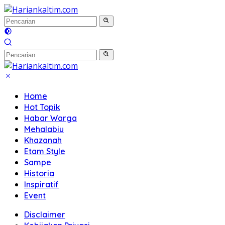
Langsung
ke
konten
Home
Hot Topik
Habar Warga
Mehalabiu
Khazanah
Etam Style
Sampe
Historia
Inspiratif
Event
Disclaimer