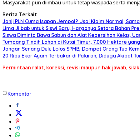
Masyarakat pun diimbau untuk tetap waspada serta menj
Berita Terkait
Janji PLN Cuma Isapan Jempol? Usai Klaim Normal, Sam
Lima Jilbab untuk Siswi Baru, Harganya Setara Bahan Pr
Siswa Diminta Bawa Sabun dan Alat Kebersihan Kelas, U
Tumpang Tindih Lahan di Kutai Timur, 7.000 Hektare yang
Jangan Senang Dulu Lolos SPMB, Dompet Orang Tua Kemb
20 Ribu Ekor Ayam Terbakar di Palaran, Diduga Akibat 
Permintaan ralat, koreksi, revisi maupun hak jawab, sil
Komentar