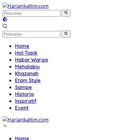
Langsung
ke
konten
Home
Hot Topik
Habar Warga
Mehalabiu
Khazanah
Etam Style
Sampe
Historia
Inspiratif
Event
Home