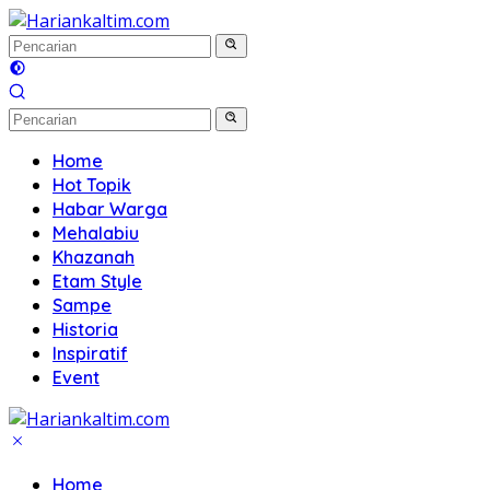
Langsung
ke
konten
Home
Hot Topik
Habar Warga
Mehalabiu
Khazanah
Etam Style
Sampe
Historia
Inspiratif
Event
Home