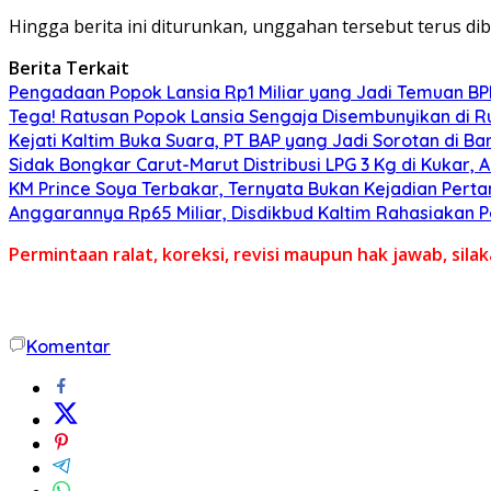
Hingga berita ini diturunkan, unggahan tersebut terus dib
Berita Terkait
Pengadaan Popok Lansia Rp1 Miliar yang Jadi Temuan BPK 
Tega! Ratusan Popok Lansia Sengaja Disembunyikan di R
Kejati Kaltim Buka Suara, PT BAP yang Jadi Sorotan di Bank
Sidak Bongkar Carut-Marut Distribusi LPG 3 Kg di Kukar, 
KM Prince Soya Terbakar, Ternyata Bukan Kejadian Pert
Anggarannya Rp65 Miliar, Disdikbud Kaltim Rahasiakan
Permintaan ralat, koreksi, revisi maupun hak jawab, sil
Komentar