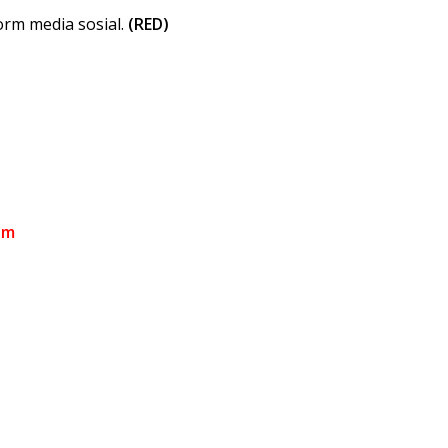
orm media sosial.
(RED)
om