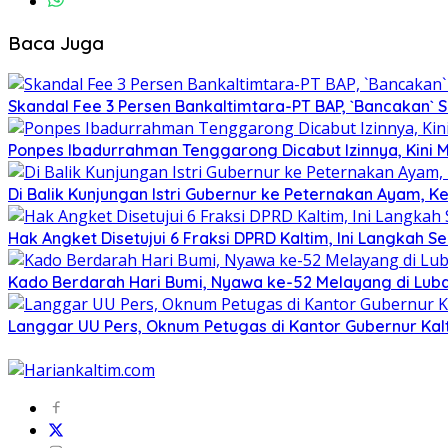
Baca Juga
Skandal Fee 3 Persen Bankaltimtara-PT BAP, `Bancakan` 
Ponpes Ibadurrahman Tenggarong Dicabut Izinnya, Kini M
Di Balik Kunjungan Istri Gubernur ke Peternakan Ayam, Ke
Hak Angket Disetujui 6 Fraksi DPRD Kaltim, Ini Langkah Se
Kado Berdarah Hari Bumi, Nyawa ke-52 Melayang di Luba
Langgar UU Pers, Oknum Petugas di Kantor Gubernur Kal