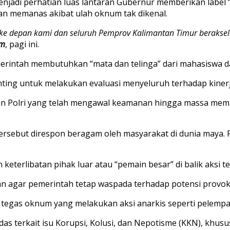
njadi perhatian luas lantaran Gubernur memberikan label “
an memanas akibat ulah oknum tak dikenal.
a ke depan kami dan seluruh Pemprov Kalimantan Timur beraksel
om
, pagi ini.
ntah membutuhkan “mata dan telinga” dari mahasiswa dan
nting untuk melakukan evaluasi menyeluruh terhadap kinerj
n Polri yang telah mengawal keamanan hingga massa membu
tersebut direspon beragam oleh masyarakat di dunia maya. 
eterlibatan pihak luar atau “pemain besar” di balik aksi te
 agar pemerintah tetap waspada terhadap potensi provok
 tegas oknum yang melakukan aksi anarkis seperti pelempa
as terkait isu Korupsi, Kolusi, dan Nepotisme (KKN), khus