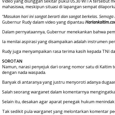
Video yang diunggah sekitar pukul 05.30 WITA tersebut me
mahasiswa, meskipun situasi di lapangan sempat dilapork
“Masukan hari ini sangat berarti dan sangat berkelas. Semog
Gubernur Rudy dalam video yang dipantau
Hariankaltim.c
Dalam pernyataannya, Gubernur menekankan bahwa pemeri
Ia menilai aspirasi yang disampaikan adalah instrumen pe
Rudy juga menyampaikan rasa terima kasih kepada TNI da
SOROTAN
Namun, narasi penyejuk dari orang nomor satu di Kaltim 
dengan nada waspada.
Banyak di antaranya yang justru menyoroti adanya dugaan k
Salah seorang warganet dalam komentarnya mengingatkan
Selain itu, desakan agar aparat penegak hukum menindak
Tak sedikit pula warganet yang melontarkan komentar ped