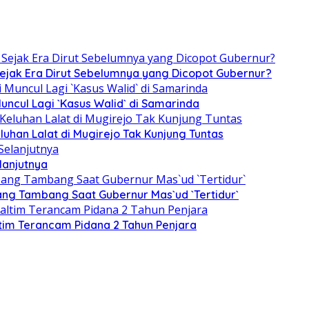
Sejak Era Dirut Sebelumnya yang Dicopot Gubernur?
uncul Lagi `Kasus Walid` di Samarinda
luhan Lalat di Mugirejo Tak Kunjung Tuntas
lanjutnya
ng Tambang Saat Gubernur Mas`ud `Tertidur`
tim Terancam Pidana 2 Tahun Penjara