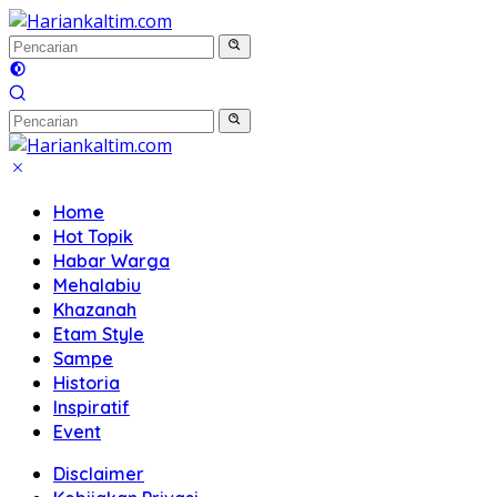
Langsung
ke
konten
Home
Hot Topik
Habar Warga
Mehalabiu
Khazanah
Etam Style
Sampe
Historia
Inspiratif
Event
Disclaimer