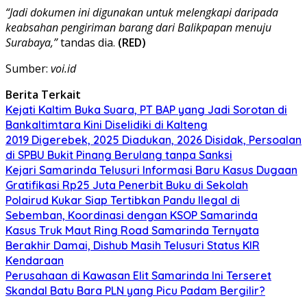
“Jadi dokumen ini digunakan untuk melengkapi daripada
keabsahan pengiriman barang dari Balikpapan menuju
Surabaya,”
tandas dia.
(RED)
Sumber:
voi.id
Berita Terkait
Kejati Kaltim Buka Suara, PT BAP yang Jadi Sorotan di
Bankaltimtara Kini Diselidiki di Kalteng
2019 Digerebek, 2025 Diadukan, 2026 Disidak, Persoalan
di SPBU Bukit Pinang Berulang tanpa Sanksi
Kejari Samarinda Telusuri Informasi Baru Kasus Dugaan
Gratifikasi Rp25 Juta Penerbit Buku di Sekolah
Polairud Kukar Siap Tertibkan Pandu Ilegal di
Sebemban, Koordinasi dengan KSOP Samarinda
Kasus Truk Maut Ring Road Samarinda Ternyata
Berakhir Damai, Dishub Masih Telusuri Status KIR
Kendaraan
Perusahaan di Kawasan Elit Samarinda Ini Terseret
Skandal Batu Bara PLN yang Picu Padam Bergilir?