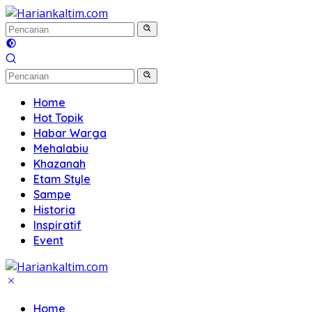
Langsung
ke
konten
Home
Hot Topik
Habar Warga
Mehalabiu
Khazanah
Etam Style
Sampe
Historia
Inspiratif
Event
Home