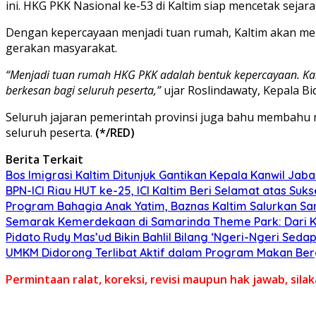
ini. HKG PKK Nasional ke-53 di Kaltim siap mencetak seja
Dengan kepercayaan menjadi tuan rumah, Kaltim akan me
gerakan masyarakat.
“Menjadi tuan rumah HKG PKK adalah bentuk kepercayaan. Kam
berkesan bagi seluruh peserta,”
ujar Roslindawaty, Kepala 
Seluruh jajaran pemerintah provinsi juga bahu membahu
seluruh peserta.
(*/RED)
Berita Terkait
Bos Imigrasi Kaltim Ditunjuk Gantikan Kepala Kanwil Jab
BPN-ICI Riau HUT ke-25, ICI Kaltim Beri Selamat atas Suk
Program Bahagia Anak Yatim, Baznas Kaltim Salurkan Sa
Semarak Kemerdekaan di Samarinda Theme Park: Dari Kom
Pidato Rudy Mas’ud Bikin Bahlil Bilang ‘Ngeri-Ngeri Sedap
UMKM Didorong Terlibat Aktif dalam Program Makan Berg
Permintaan ralat, koreksi, revisi maupun hak jawab, sil