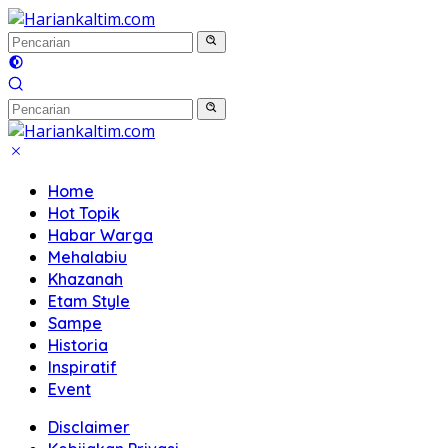
Langsung
ke
konten
Home
Hot Topik
Habar Warga
Mehalabiu
Khazanah
Etam Style
Sampe
Historia
Inspiratif
Event
Disclaimer