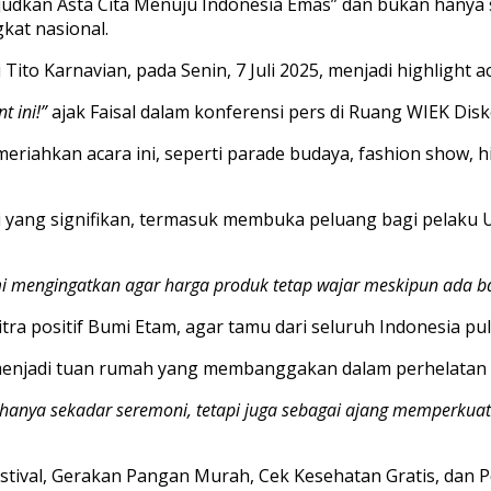
kan Asta Cita Menuju Indonesia Emas” dan bukan hanya se
gkat nasional.
o Karnavian, pada Senin, 7 Juli 2025, menjadi highlight aca
 ini!”
ajak Faisal dalam konferensi pers di Ruang WIEK Disk
iahkan acara ini, seperti parade budaya, fashion show, hin
yang signifikan, termasuk membuka peluang bagi pelaku U
i mengingatkan agar harga produk tetap wajar meskipun ada b
ra positif Bumi Etam, agar tamu dari seluruh Indonesia pu
njadi tuan rumah yang membanggakan dalam perhelatan na
hanya sekadar seremoni, tetapi juga sebagai ajang memperkua
estival, Gerakan Pangan Murah, Cek Kesehatan Gratis, dan