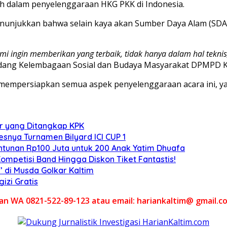
rah dalam penyelenggaraan HKG PKK di Indonesia.
nunjukkan bahwa selain kaya akan Sumber Daya Alam (SDA)
i ingin memberikan yang terbaik, tidak hanya dalam hal teknis
Bidang Kelembagaan Sosial dan Budaya Masyarakat DPMPD K
 mempersiapkan semua aspek penyelenggaraan acara ini, y
ar yang Ditangkap KPK
sesnya Turnamen Bilyard ICI CUP 1
ntunan Rp100 Juta untuk 200 Anak Yatim Dhuafa
petisi Band Hingga Diskon Tiket Fantastis!
’ di Musda Golkar Kaltim
izi Gratis
akan WA 0821-522-89-123 atau email: hariankaltim@ gmail.c