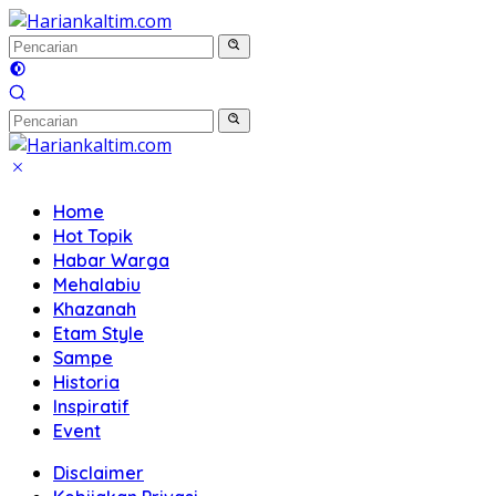
Langsung
ke
konten
Home
Hot Topik
Habar Warga
Mehalabiu
Khazanah
Etam Style
Sampe
Historia
Inspiratif
Event
Disclaimer