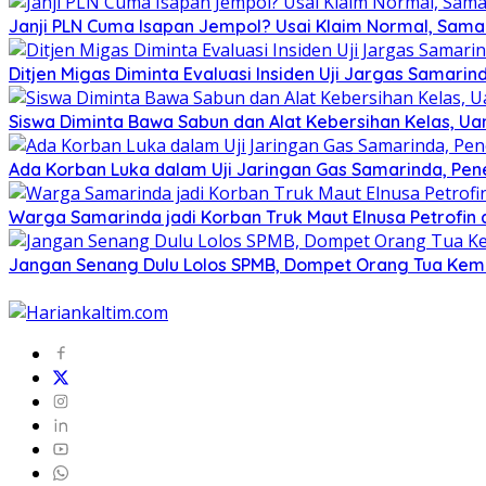
Janji PLN Cuma Isapan Jempol? Usai Klaim Normal, Sam
Ditjen Migas Diminta Evaluasi Insiden Uji Jargas Samar
Siswa Diminta Bawa Sabun dan Alat Kebersihan Kelas, U
Ada Korban Luka dalam Uji Jaringan Gas Samarinda, Pe
Warga Samarinda jadi Korban Truk Maut Elnusa Petrofin
Jangan Senang Dulu Lolos SPMB, Dompet Orang Tua Kemb