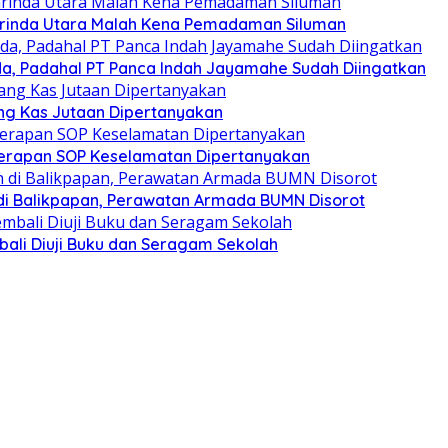
arinda Utara Malah Kena Pemadaman Siluman
inda, Padahal PT Panca Indah Jayamahe Sudah Diingatkan
ang Kas Jutaan Dipertanyakan
nerapan SOP Keselamatan Dipertanyakan
 di Balikpapan, Perawatan Armada BUMN Disorot
ali Diuji Buku dan Seragam Sekolah