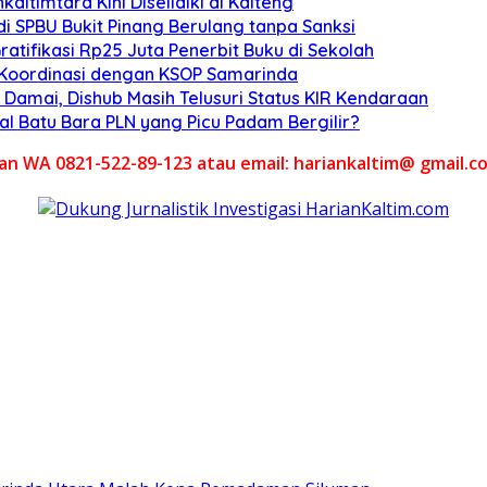
altimtara Kini Diselidiki di Kalteng
di SPBU Bukit Pinang Berulang tanpa Sanksi
atifikasi Rp25 Juta Penerbit Buku di Sekolah
, Koordinasi dengan KSOP Samarinda
Damai, Dishub Masih Telusuri Status KIR Kendaraan
al Batu Bara PLN yang Picu Padam Bergilir?
akan WA 0821-522-89-123 atau email: hariankaltim@ gmail.c