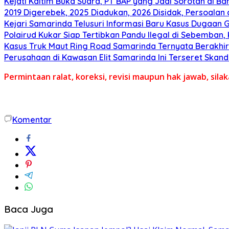
Kejati Kaltim Buka Suara, PT BAP yang Jadi Sorotan di Bank
2019 Digerebek, 2025 Diadukan, 2026 Disidak, Persoalan 
Kejari Samarinda Telusuri Informasi Baru Kasus Dugaan Gr
Polairud Kukar Siap Tertibkan Pandu Ilegal di Sebemban
Kasus Truk Maut Ring Road Samarinda Ternyata Berakhir 
Perusahaan di Kawasan Elit Samarinda Ini Terseret Skand
Permintaan ralat, koreksi, revisi maupun hak jawab, sil
Komentar
Baca Juga