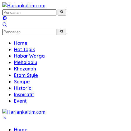
Langsung
ke
konten
Home
Hot Topik
Habar Warga
Mehalabiu
Khazanah
Etam Style
Sampe
Historia
Inspiratif
Event
Home