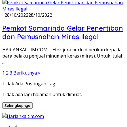
28/10/2022
28/10/2022
Pemkot Samarinda Gelar Penertiban
dan Pemusnahan Miras Ilegal
HARIANKALTIM.COM – Efek jera perlu diberikan kepada
para pelaku penjual minuman keras (miras). Untuk itulah,
…
Paginasi
1
2
3
Berikutnya »
pos
Tidak Ada Postingan Lagi.
Tidak ada lagi halaman untuk dimuat.
Selengkapnya