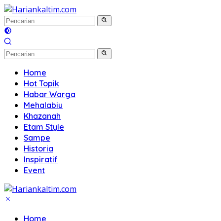
Langsung
ke
konten
Home
Hot Topik
Habar Warga
Mehalabiu
Khazanah
Etam Style
Sampe
Historia
Inspiratif
Event
Home