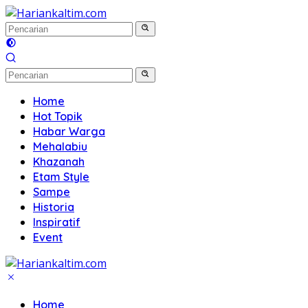
Langsung
ke
konten
Home
Hot Topik
Habar Warga
Mehalabiu
Khazanah
Etam Style
Sampe
Historia
Inspiratif
Event
Home