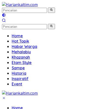
Langsung
ke
konten
Home
Hot Topik
Habar Warga
Mehalabiu
Khazanah
Etam Style
Sampe
Historia
Inspiratif
Event
Home