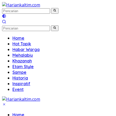
Langsung
ke
konten
Home
Hot Topik
Habar Warga
Mehalabiu
Khazanah
Etam Style
Sampe
Historia
Inspiratif
Event
Home