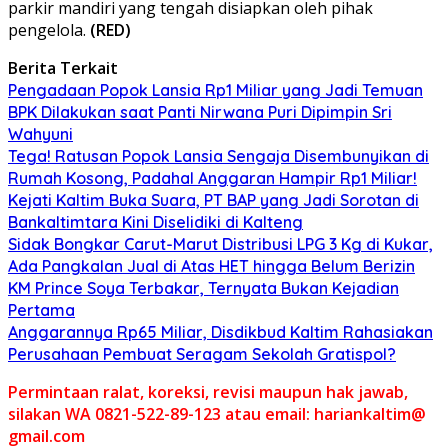
parkir mandiri yang tengah disiapkan oleh pihak
pengelola.
(RED)
Berita Terkait
Pengadaan Popok Lansia Rp1 Miliar yang Jadi Temuan
BPK Dilakukan saat Panti Nirwana Puri Dipimpin Sri
Wahyuni
Tega! Ratusan Popok Lansia Sengaja Disembunyikan di
Rumah Kosong, Padahal Anggaran Hampir Rp1 Miliar!
Kejati Kaltim Buka Suara, PT BAP yang Jadi Sorotan di
Bankaltimtara Kini Diselidiki di Kalteng
Sidak Bongkar Carut-Marut Distribusi LPG 3 Kg di Kukar,
Ada Pangkalan Jual di Atas HET hingga Belum Berizin
KM Prince Soya Terbakar, Ternyata Bukan Kejadian
Pertama
Anggarannya Rp65 Miliar, Disdikbud Kaltim Rahasiakan
Perusahaan Pembuat Seragam Sekolah Gratispol?
Permintaan ralat, koreksi, revisi maupun hak jawab,
silakan WA 0821-522-89-123 atau email: hariankaltim@
gmail.com