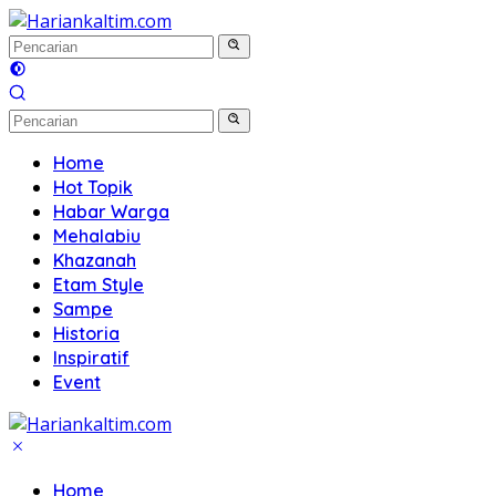
Langsung
ke
konten
Home
Hot Topik
Habar Warga
Mehalabiu
Khazanah
Etam Style
Sampe
Historia
Inspiratif
Event
Home