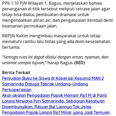
PPK 1.10 PJN Wilayah 1, Bagus, menjelaskan bahwa
penanganan di titik tersebut meliputi retrase jalan agar
tetap bisa dilalui, pembuatan drainase untuk
mengendalikan aliran air, dan pengaspalan kembali demi
keamanan permukaan jalan.
BBPJN Kaltim mengimbau masyarakat untuk tetap
mematuhi rambu lalu lintas yang ada demi keselamatan
bersama.
“Semoga ruas ini dapat dilalui dengan aman, nyaman, dan
selamat sampai tujuan,”
harap Bagus.
(RED)
Berita Terkait
Penjualan Buku ke Siswa di Koperasi Kesuma MAN 2
Samarinda Diduga Tabrak Undang-Undang
Perkoperasian
Akal-akalan Pengadaan Popok Hampir Rp1 M di Panti
Lansia Nirwana Puri Samarinda, Sebagian Ketahuan
Disembunyikan, Ribuan Bal Lainnya Tak Jelas
Pengadaan Popok Lansia Rp1 Miliar yang Jadi Temuan