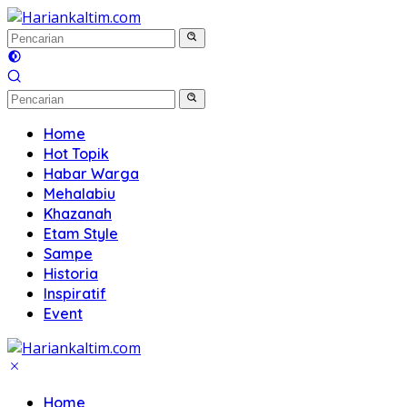
Langsung
ke
konten
Home
Hot Topik
Habar Warga
Mehalabiu
Khazanah
Etam Style
Sampe
Historia
Inspiratif
Event
Home