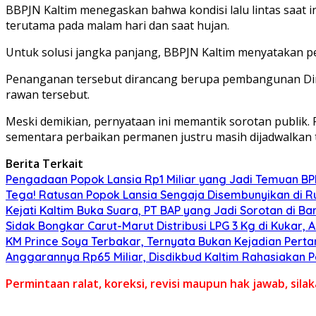
BBPJN Kaltim menegaskan bahwa kondisi lalu lintas saat 
terutama pada malam hari dan saat hujan.
Untuk solusi jangka panjang, BBPJN Kaltim menyatakan
Penanganan tersebut dirancang berupa pembangunan Di
rawan tersebut.
Meski demikian, pernyataan ini memantik sorotan publik.
sementara perbaikan permanen justru masih dijadwalkan 
Berita Terkait
Pengadaan Popok Lansia Rp1 Miliar yang Jadi Temuan BPK 
Tega! Ratusan Popok Lansia Sengaja Disembunyikan di R
Kejati Kaltim Buka Suara, PT BAP yang Jadi Sorotan di Bank
Sidak Bongkar Carut-Marut Distribusi LPG 3 Kg di Kukar, 
KM Prince Soya Terbakar, Ternyata Bukan Kejadian Pert
Anggarannya Rp65 Miliar, Disdikbud Kaltim Rahasiakan
Permintaan ralat, koreksi, revisi maupun hak jawab, sil