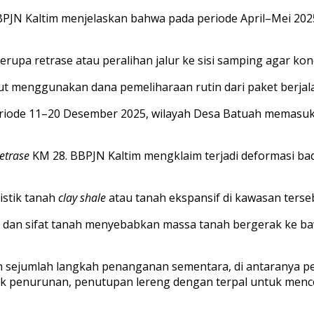
BPJN Kaltim menjelaskan bahwa pada periode April–Mei 202
upa retrase atau peralihan jalur ke sisi samping agar konek
menggunakan dana pemeliharaan rutin dari paket berjalan
riode 11–20 Desember 2025, wilayah Desa Batuah memasuki
etrase
KM 28. BBPJN Kaltim mengklaim terjadi deformasi bad
istik tanah
clay shale
atau tanah ekspansif di kawasan terse
r dan sifat tanah menyebabkan massa tanah bergerak ke ba
n sejumlah langkah penanganan sementara, di antaranya p
k penurunan, penutupan lereng dengan terpal untuk mence