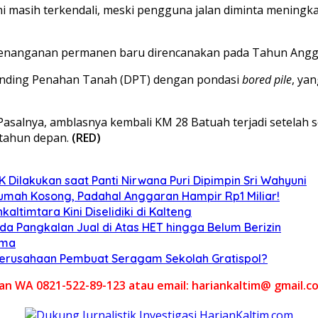
ini masih terkendali, meski pengguna jalan diminta mening
 penanganan permanen baru direncanakan pada Tahun Angg
nding Penahan Tanah (DPT) dengan pondasi
bored pile
, ya
 Pasalnya, amblasnya kembali KM 28 Batuah terjadi setelah
tahun depan.
(RED)
Dilakukan saat Panti Nirwana Puri Dipimpin Sri Wahyuni
umah Kosong, Padahal Anggaran Hampir Rp1 Miliar!
altimtara Kini Diselidiki di Kalteng
Ada Pangkalan Jual di Atas HET hingga Belum Berizin
ama
 Perusahaan Pembuat Seragam Sekolah Gratispol?
akan WA 0821-522-89-123 atau email: hariankaltim@ gmail.c