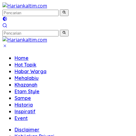
Langsung
ke
konten
Home
Hot Topik
Habar Warga
Mehalabiu
Khazanah
Etam Style
Sampe
Historia
Inspiratif
Event
Disclaimer