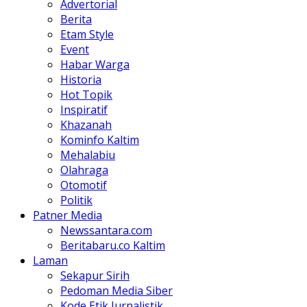
Advertorial
Berita
Etam Style
Event
Habar Warga
Historia
Hot Topik
Inspiratif
Khazanah
Kominfo Kaltim
Mehalabiu
Olahraga
Otomotif
Politik
Patner Media
Newssantara.com
Beritabaru.co Kaltim
Laman
Sekapur Sirih
Pedoman Media Siber
Kode Etik Jurnalistik