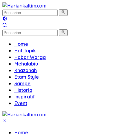
Langsung
ke
konten
Home
Hot Topik
Habar Warga
Mehalabiu
Khazanah
Etam Style
Sampe
Historia
Inspiratif
Event
Home