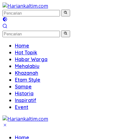
Langsung
ke
konten
Home
Hot Topik
Habar Warga
Mehalabiu
Khazanah
Etam Style
Sampe
Historia
Inspiratif
Event
Home