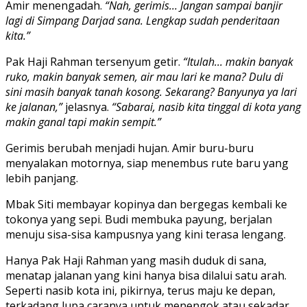
Amir menengadah.
“Nah, gerimis… Jangan sampai banjir
lagi di Simpang Darjad sana. Lengkap sudah penderitaan
kita.”
Pak Haji Rahman tersenyum getir.
“Itulah… makin banyak
ruko, makin banyak semen, air mau lari ke mana? Dulu di
sini masih banyak tanah kosong. Sekarang? Banyunya ya lari
ke jalanan,”
jelasnya.
“Sabarai, nasib kita tinggal di kota yang
makin ganal tapi makin sempit.”
Gerimis berubah menjadi hujan. Amir buru-buru
menyalakan motornya, siap menembus rute baru yang
lebih panjang.
Mbak Siti membayar kopinya dan bergegas kembali ke
tokonya yang sepi. Budi membuka payung, berjalan
menuju sisa-sisa kampusnya yang kini terasa lengang.
Hanya Pak Haji Rahman yang masih duduk di sana,
menatap jalanan yang kini hanya bisa dilalui satu arah.
Seperti nasib kota ini, pikirnya, terus maju ke depan,
terkadang lupa caranya untuk menengok atau sekadar