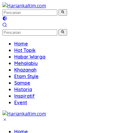
Langsung
ke
konten
Home
Hot Topik
Habar Warga
Mehalabiu
Khazanah
Etam Style
Sampe
Historia
Inspiratif
Event
Home