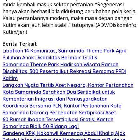
muda kembali masuk sektor pertanian. “Regenerasi
hanya akan berhasil bila didukung perubahan pola kerja.
Kalau pertaniannya modern, maka masa depan pangan
Kutim akan jauh lebih stabil,” tutupnya. (ADV/Diskominfo
Kutim/Jen)
Berita Terkait
Libatkan 14 Komunitas, Samarinda Theme Park Ajak
Puluhan Anak Disabilitas Bermain Gratis
Samarinda Theme Park Hadirkan Wisata Ramah
Disabilitas, 300 Peserta Ikut Rekreasi Bersama PPDI
Kaltim
Langkah Nyata Tertib Aset Negara, Kantor Pertanahan
Kota Samarinda Serahkan Dua Sertipikat untuk
Kementerian Imigrasi dan Pemasyarakatan
Koordinasi Bersama PLN, Kantor Pertanahan Kota
Samarinda Dorong Percepatan Sertipikasi Aset
60 Rumah Ibadah Tersertipikasi Gratis, Kantah
Samarinda Bidik 50 Bidang Lagi
Gandeng KPK, Kakanwil Kemenag Abdul Khaliq Ajak
Tokoh Lintas Agama dan Madrasah Bangun Budaya