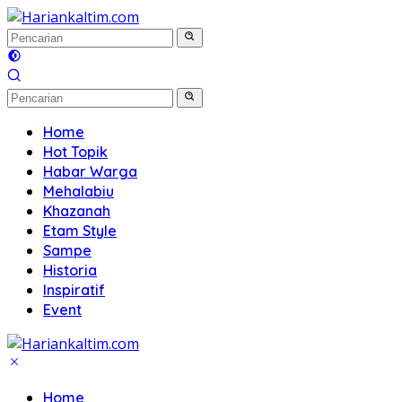
Langsung
ke
konten
Home
Hot Topik
Habar Warga
Mehalabiu
Khazanah
Etam Style
Sampe
Historia
Inspiratif
Event
Home