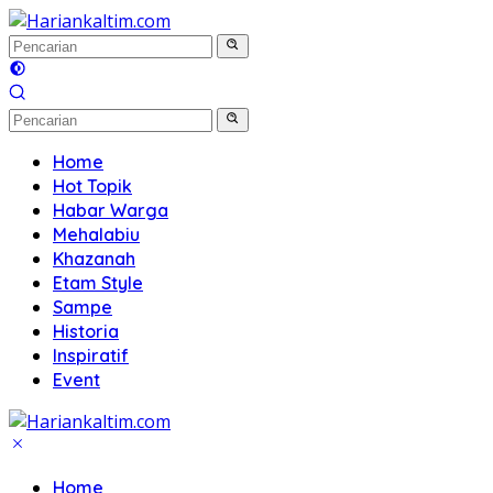
Langsung
ke
konten
Home
Hot Topik
Habar Warga
Mehalabiu
Khazanah
Etam Style
Sampe
Historia
Inspiratif
Event
Home