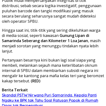
Publik mulai mempertanyakan integritas di titik
distribusi, sebab secara logika investigatif, penggunaan
puluhan barcode dan tangki modifikasi yang masuk
secara berulang seharusnya sangat mudah dideteksi
oleh operator SPBU.
Hingga saat ini, titik-titik yang sering dikeluhkan warga
di media sosial, seperti kawasan
Gunung Lipan di
Samarinda Seberang dan Kilometer 1 Loa Janan
, masih
menjadi sorotan yang menunggu tindakan nyata lebih
lanjut.
Pertanyaan besarnya kini bukan lagi soal siapa yang
membeli, melainkan sejauh mana keterlibatan oknum
internal di SPBU dalam membiarkan subsidi negara ini
mengalir ke kantong para mafia kelas teri yang beromzet
kakap tersebut.
(RED)
Berita Terkait
Skandal PSTW Nirwana Puri Samarinda, Kepala Panti
Ngaku ke BPK tak Tahu Soal Ratusan Popok di Rumah
Dinas tak Berpenghuni