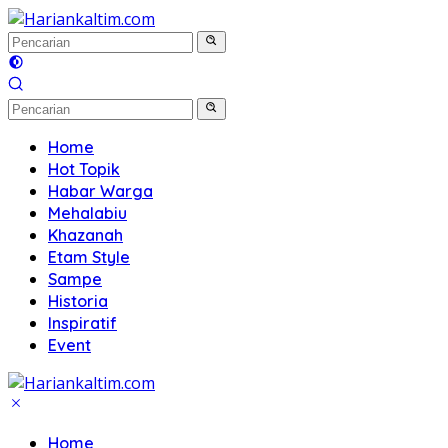
Langsung
ke
konten
Home
Hot Topik
Habar Warga
Mehalabiu
Khazanah
Etam Style
Sampe
Historia
Inspiratif
Event
Home