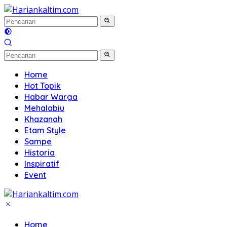
Langsung
ke
konten
Home
Hot Topik
Habar Warga
Mehalabiu
Khazanah
Etam Style
Sampe
Historia
Inspiratif
Event
Home