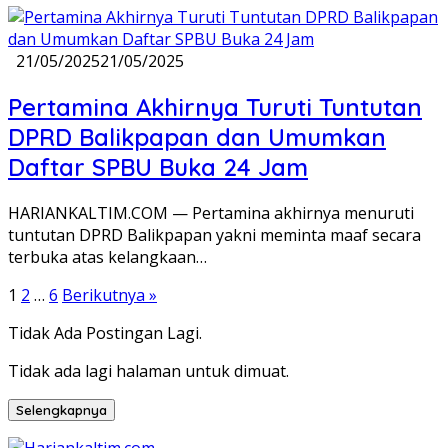
21/05/2025
21/05/2025
Pertamina Akhirnya Turuti Tuntutan
DPRD Balikpapan dan Umumkan
Daftar SPBU Buka 24 Jam
HARIANKALTIM.COM — Pertamina akhirnya menuruti
tuntutan DPRD Balikpapan yakni meminta maaf secara
terbuka atas kelangkaan…
Paginasi
1
2
…
6
Berikutnya »
pos
Tidak Ada Postingan Lagi.
Tidak ada lagi halaman untuk dimuat.
Selengkapnya