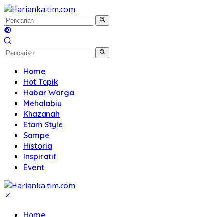
Langsung
ke
konten
Home
Hot Topik
Habar Warga
Mehalabiu
Khazanah
Etam Style
Sampe
Historia
Inspiratif
Event
Home