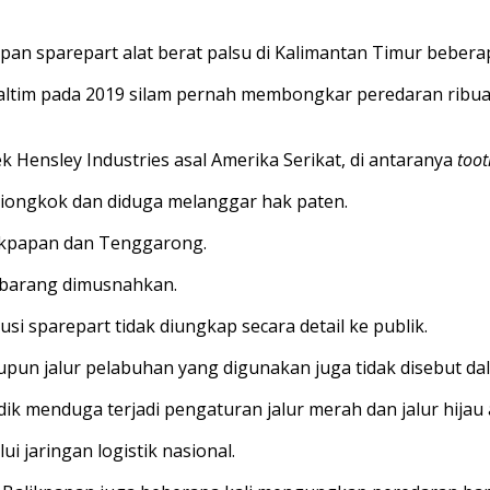
an sparepart alat berat palsu di Kalimantan Timur beberap
Kaltim pada 2019 silam pernah membongkar peredaran ribuan
Hensley Industries asal Amerika Serikat, di antaranya
toot
 Tiongkok dan diduga melanggar hak paten.
likpapan dan Tenggarong.
n barang dimusnahkan.
si sparepart tidak diungkap secara detail ke publik.
pun jalur pelabuhan yang digunakan juga tidak disebut da
dik menduga terjadi pengaturan jalur merah dan jalur hijau 
 jaringan logistik nasional.