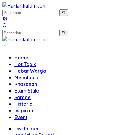
Langsung
ke
konten
Home
Hot Topik
Habar Warga
Mehalabiu
Khazanah
Etam Style
Sampe
Historia
Inspiratif
Event
Disclaimer