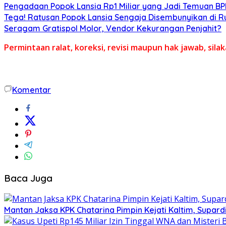
Pengadaan Popok Lansia Rp1 Miliar yang Jadi Temuan BPK 
Tega! Ratusan Popok Lansia Sengaja Disembunyikan di R
Seragam Gratispol Molor, Vendor Kekurangan Penjahit?
Permintaan ralat, koreksi, revisi maupun hak jawab, sil
Komentar
Baca Juga
Mantan Jaksa KPK Chatarina Pimpin Kejati Kaltim, Supard