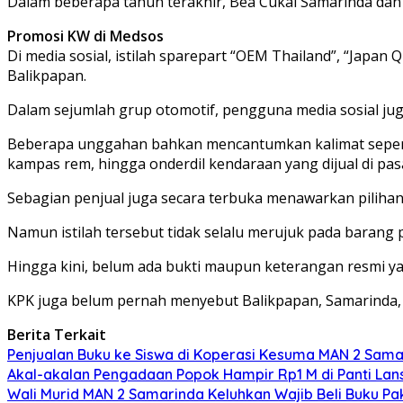
Dalam beberapa tahun terakhir, Bea Cukai Samarinda da
Promosi KW di Medsos
Di media sosial, istilah sparepart “OEM Thailand”, “Japa
Balikpapan.
Dalam sejumlah grup otomotif, pengguna media sosial ju
Beberapa unggahan bahkan mencantumkan kalimat sepe
kampas rem, hingga onderdil kendaraan yang dijual di pas
Sebagian penjual juga secara terbuka menawarkan pilihan 
Namun istilah tersebut tidak selalu merujuk pada barang
Hingga kini, belum ada bukti maupun keterangan resmi 
KPK juga belum pernah menyebut Balikpapan, Samarinda,
Berita Terkait
Penjualan Buku ke Siswa di Koperasi Kesuma MAN 2 Sam
Akal-akalan Pengadaan Popok Hampir Rp1 M di Panti Lans
Wali Murid MAN 2 Samarinda Keluhkan Wajib Beli Buku Pak