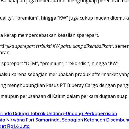
n Balikpapan juga beberapa kali mengungkap peredaran ba
n Quality”, “premium”, hingga “KW” juga cukup mudah ditem
ga kerap memperdebatkan keaslian sparepart.
rti
“jika sparepart terbukti KW palsu uang dikembalikan”
, semen
aran.
sparepart “OEM”, “premium”, “rekondisi”, hingga “KW”.
 palsu karena sebagian merupakan produk aftermarket yang
yang menghubungkan kasus PT Blueray Cargo dengan pengu
 maupun perusahaan di Kaltim dalam perkara dugaan suap 
arinda Diduga Tabrak Undang-Undang Perkoperasian
ia Nirwana Puri Samarinda, Sebagian Ketahuan Disembunyi
et Rp1,6 Juta