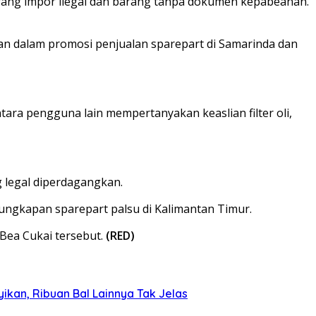
rang impor ilegal dan barang tanpa dokumen kepabeanan.
ukan dalam promosi penjualan sparepart di Samarinda dan
tara pengguna lain mempertanyakan keaslian filter oli,
 legal diperdagangkan.
ngkapan sparepart palsu di Kalimantan Timur.
Bea Cukai tersebut.
(RED)
kan, Ribuan Bal Lainnya Tak Jelas