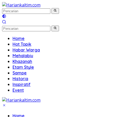
Langsung
ke
konten
Home
Hot Topik
Habar Warga
Mehalabiu
Khazanah
Etam Style
Sampe
Historia
Inspiratif
Event
Home