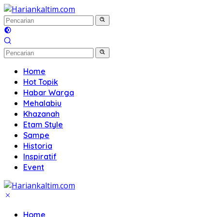
Langsung
ke
konten
Home
Hot Topik
Habar Warga
Mehalabiu
Khazanah
Etam Style
Sampe
Historia
Inspiratif
Event
Home