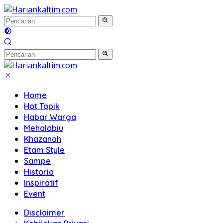
Langsung
ke
konten
Home
Hot Topik
Habar Warga
Mehalabiu
Khazanah
Etam Style
Sampe
Historia
Inspiratif
Event
Disclaimer