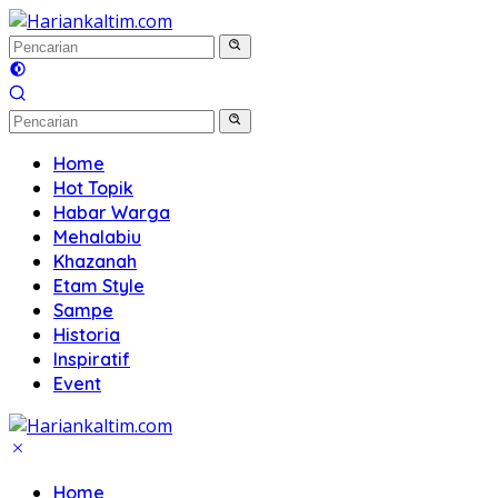
Langsung
ke
konten
Home
Hot Topik
Habar Warga
Mehalabiu
Khazanah
Etam Style
Sampe
Historia
Inspiratif
Event
Home