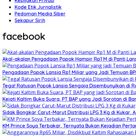
Kebijakan Privasi
Kode Etik Jurnalistik
Pedoman Media Siber
Sekapur Sirih
facebook
Akal-akalan Pengadaan Popok Hampir Rp1 M di Panti Lans
Pengadaan Popok Lansia Rp1 Miliar yang Jadi Temuan BPK 
Tega! Ratusan Popok Lansia Sengaja Disembunyikan di R
Kejati Kaltim Buka Suara, PT BAP yang Jadi Sorotan di Bank
Sidak Bongkar Carut-Marut Distribusi LPG 3 Kg di Kukar, 
KM Prince Soya Terbakar, Ternyata Bukan Kejadian Pert