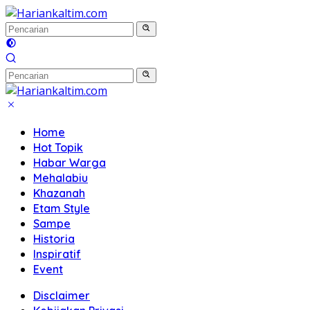
Langsung
ke
konten
Home
Hot Topik
Habar Warga
Mehalabiu
Khazanah
Etam Style
Sampe
Historia
Inspiratif
Event
Disclaimer