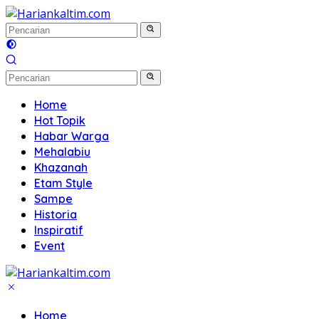
Langsung
ke
konten
Home
Hot Topik
Habar Warga
Mehalabiu
Khazanah
Etam Style
Sampe
Historia
Inspiratif
Event
Home