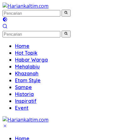
Langsung
ke
konten
Home
Hot Topik
Habar Warga
Mehalabiu
Khazanah
Etam Style
Sampe
Historia
Inspiratif
Event
Home