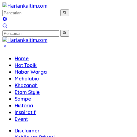
Langsung
ke
konten
Home
Hot Topik
Habar Warga
Mehalabiu
Khazanah
Etam Style
Sampe
Historia
Inspiratif
Event
Disclaimer