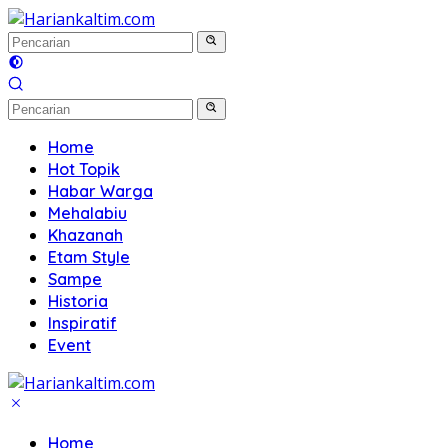
Langsung
ke
konten
Home
Hot Topik
Habar Warga
Mehalabiu
Khazanah
Etam Style
Sampe
Historia
Inspiratif
Event
Home