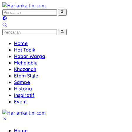
Langsung
ke
konten
Home
Hot Topik
Habar Warga
Mehalabiu
Khazanah
Etam Style
Sampe
Historia
Inspiratif
Event
Home