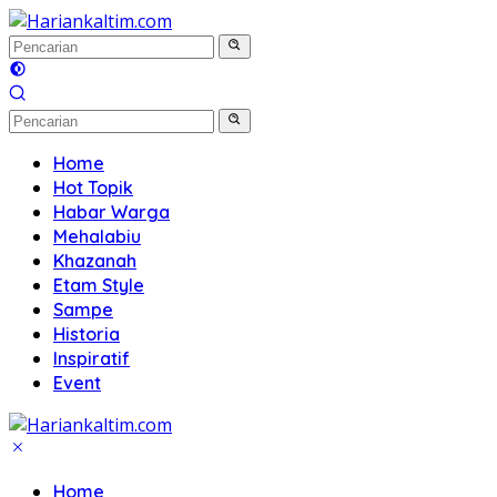
Langsung
ke
konten
Home
Hot Topik
Habar Warga
Mehalabiu
Khazanah
Etam Style
Sampe
Historia
Inspiratif
Event
Home