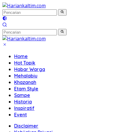
Langsung
ke
konten
Home
Hot Topik
Habar Warga
Mehalabiu
Khazanah
Etam Style
Sampe
Historia
Inspiratif
Event
Disclaimer