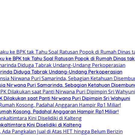
ku ke BPK tak Tahu Soal Ratusan Popok di Rumah Dinas ta
arinda Diduga Tabrak Undang-Undang Perkoperasian
ia Nirwana Puri Samarinda, Sebagian Ketahuan Disembunyi
Dilakukan saat Panti Nirwana Puri Dipimpin Sri Wahyuni
umah Kosong, Padahal Anggaran Hampir Rp1 Miliar!
altimtara Kini Diselidiki di Kalteng