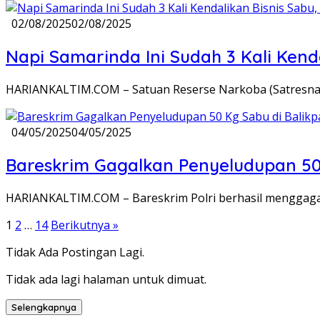
02/08/2025
02/08/2025
Napi Samarinda Ini Sudah 3 Kali Kend
HARIANKALTIM.COM – Satuan Reserse Narkoba (Satresnar
04/05/2025
04/05/2025
Bareskrim Gagalkan Penyeludupan 50
HARIANKALTIM.COM – Bareskrim Polri berhasil menggagalk
Paginasi
1
2
…
14
Berikutnya »
pos
Tidak Ada Postingan Lagi.
Tidak ada lagi halaman untuk dimuat.
Selengkapnya