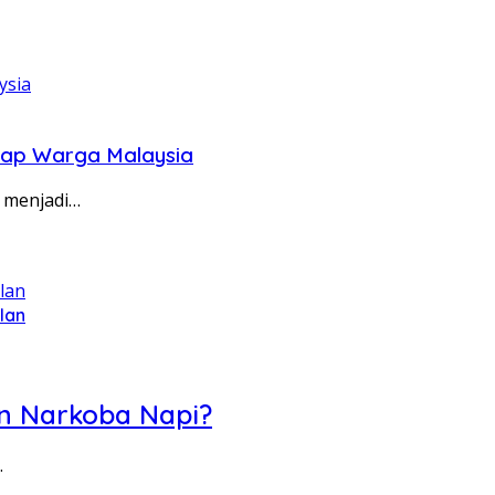
gkap Warga Malaysia
 menjadi…
lan
an Narkoba Napi?
…